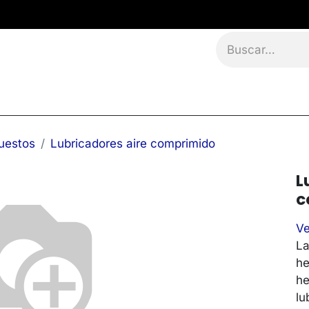
namientos
Eventos
Blog
Contáctanos
uestos
Lubricadores aire comprimido
L
c
Ve
La
he
he
lu