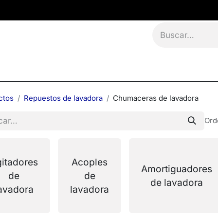
namientos
Eventos
Blog
Contáctanos
ctos
Repuestos de lavadora
Chumaceras de lavadora
Ord
itadores
Acoples
Amortiguadores
de
de
de lavadora
avadora
lavadora