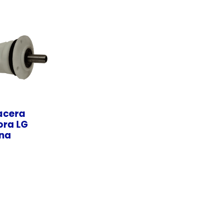
cera
ora LG
na