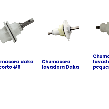
Chuma
macera daka
Chumacera
lavad
 corto #6
lavadora Daka
peque