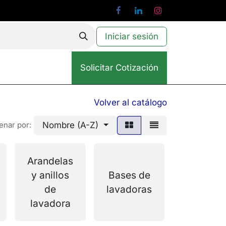
Iniciar sesión
Solicitar Cotización
Volver al catálogo
Nombre (A-Z)
enar por:
Arandelas
Cuerpos
y anillos
Bases de
y
de
lavadoras
bombas
lavadora
de agua