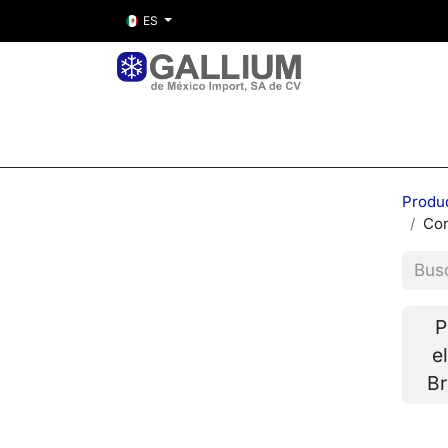
ES
Inicio
Nosotros
Tienda
Entre
Produ
Con
P
e
Br