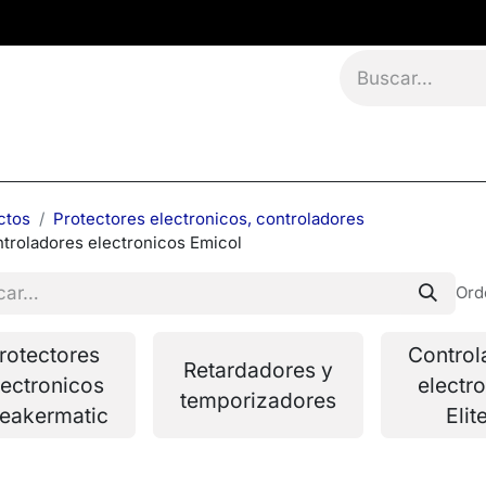
namientos
Eventos
Blog
Contáctanos
ctos
Protectores electronicos, controladores
troladores electronicos Emicol
Ord
rotectores
Control
Retardadores y
lectronicos
electr
temporizadores
eakermatic
Elit