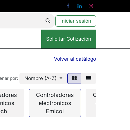
Iniciar sesión
Solicitar Cotización
Volver al catálogo
Nombre (A-Z)
enar por:
adores
Controladores
Controladore
onicos
electronicos
electronicos
ech
Emicol
Full Gauge