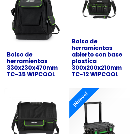
Bolso de
herramientas
Bolso de
abierto con base
herramientas
plastica
330x230x470mm
300x200x210mm
TC-35 WIPCOOL
TC-12 WIPCOOL
¡Nuevo!