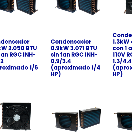
Conde
densador
Condensador
1.3kW 
kW 2.050 BTU
0.9kW 3.071 BTU
con 1 a
 fan RGC INH-
sin fan RGC INH-
110V R
/2
0,9/3.4
1.3/4.4
roximado 1/6
(aproximado 1/4
(apro
HP)
HP)