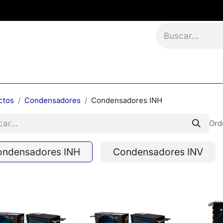
namientos
Eventos
Blog
Contáctanos
ctos
Condensadores
Condensadores INH
Ord
ondensadores INH
Condensadores INV