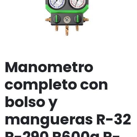
Manometro
completo con
bolso y
mangueras R-32
R-290 R600a R-