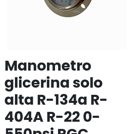
Manometro
glicerina solo
alta R-134a R-
404A R-22 0-
550psi RGC