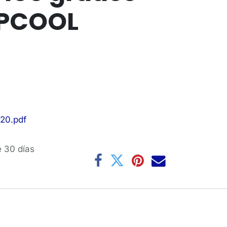
IPCOOL
20.pdf
e 30 días