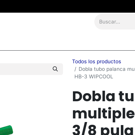
namientos
Eventos
Blog
Contáctanos
Todos los productos
Dobla tubo palanca mult
HB-3 WIPCOOL
Dobla t
multiple 
3/8 pulg