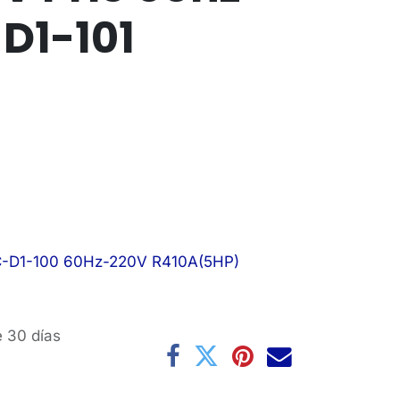
D1-101
0C-D1-100 60Hz-220V R410A(5HP)
e 30 días