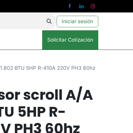
Iniciar sesión
Solicitar Cotización
 61.802 BTU 5HP R-410A 220V PH3 60hz
r scroll A/A
TU 5HP R-
0V PH3 60hz