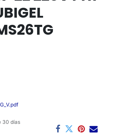
BIGEL
MS26TG
G_V.pdf
e 30 días