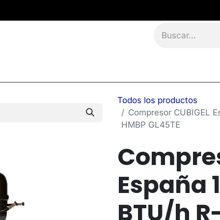
namientos
Eventos
Blog
Contáctanos
Todos los productos
Compresor CUBIGEL Es
HMBP GL45TE
Compres
España 1
BTU/h R-