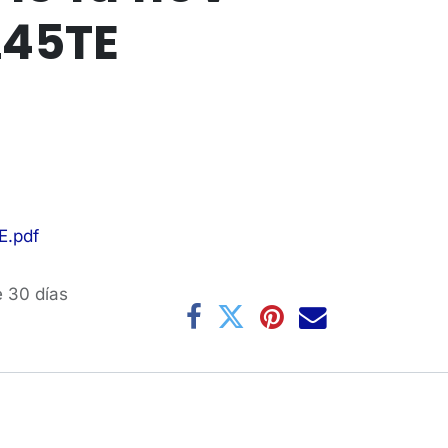
45TE
E.pdf
e 30 días