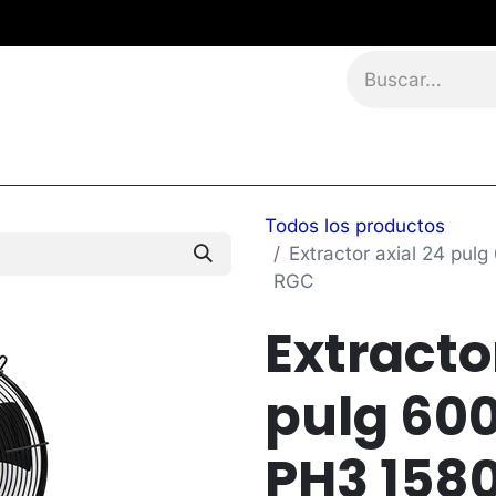
namientos
Eventos
Blog
Contáctanos
Todos los productos
Extractor axial 24 pu
RGC
Extracto
pulg 60
PH3 1580