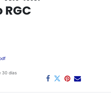
o RGC
pdf
e 30 días