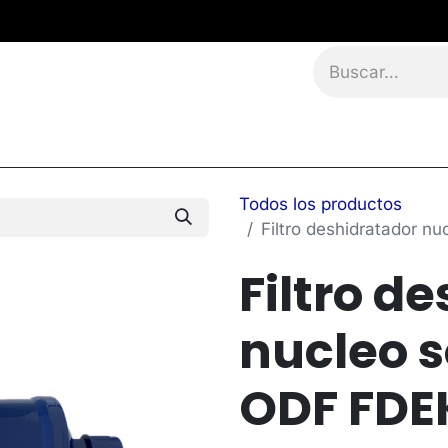
namientos
Eventos
Blog
Contáctanos
Todos los productos
Filtro deshidratador n
Filtro d
nucleo s
ODF FDE