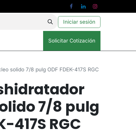
Iniciar sesión
Solicitar Cotización
ucleo solido 7/8 pulg ODF FDEK-417S RGC
eshidratador
olido 7/8 pulg
K-417S RGC