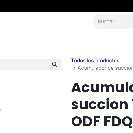
namientos
Eventos
Blog
Contáctanos
Todos los productos
Acumulador de succio
Acumula
succion 
ODF FDQ