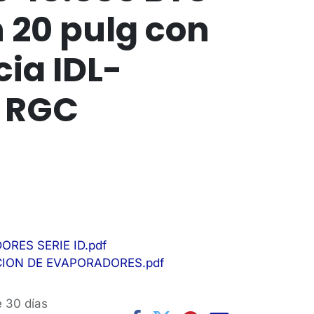
n 20 pulg con
cia IDL-
T RGC
ES SERIE ID.pdf
ION DE EVAPORADORES.pdf
e 30 días