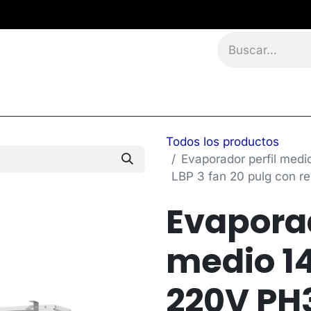
namientos
Eventos
Blog
Contáctanos
Todos los productos
Evaporador perfil med
LBP 3 fan 20 pulg con r
Evaporad
medio 1
220V PH