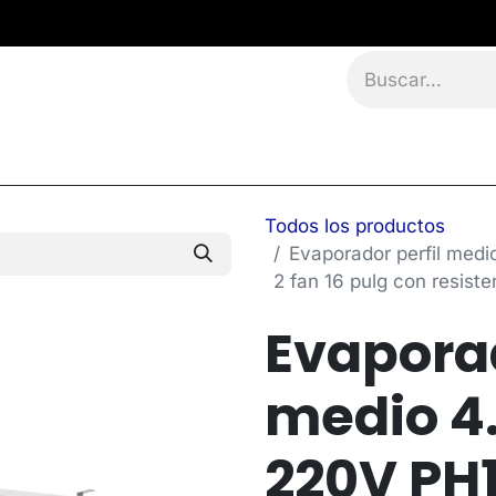
namientos
Eventos
Blog
Contáctanos
Todos los productos
Evaporador perfil med
2 fan 16 pulg con resist
Evaporad
medio 4
220V PH1