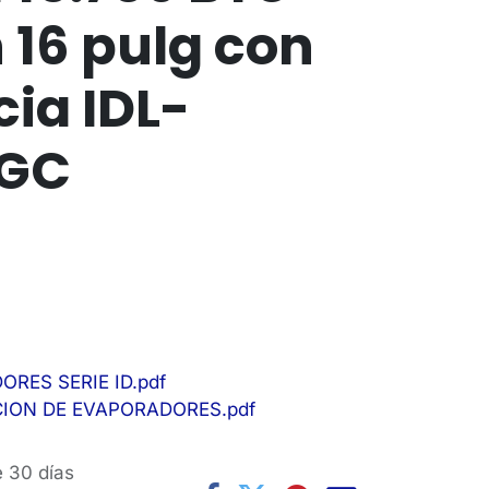
n 16 pulg con
cia IDL-
RGC
ES SERIE ID.pdf
ION DE EVAPORADORES.pdf
e 30 días