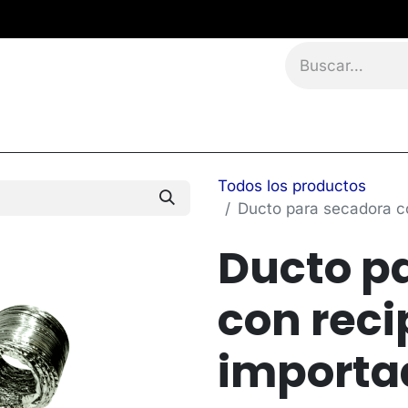
namientos
Eventos
Blog
Contáctanos
Todos los productos
Ducto para secadora c
Ducto p
con reci
importa