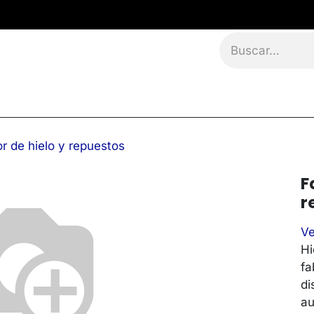
namientos
Eventos
Blog
Contáctanos
r de hielo y repuestos
F
r
Ve
Hi
fa
di
au