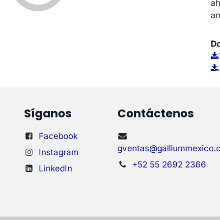
ah
am
Do
Síganos
Contáctenos
Facebook
gventas@galliummexico.
Instagram
+52 55 2692 2366
LinkedIn