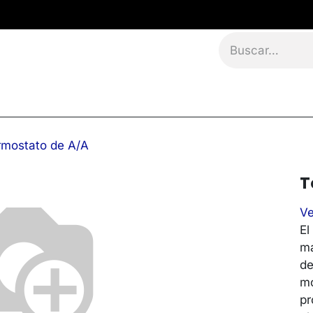
namientos
Eventos
Blog
Contáctanos
rmostato de A/A
T
Ve
El
ma
de
mo
pr