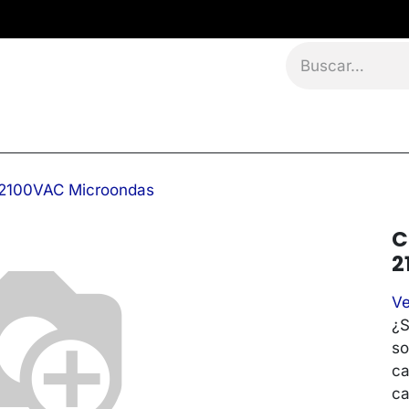
namientos
Eventos
Blog
Contáctanos
 2100VAC Microondas
C
2
Ve
¿S
so
ca
ca