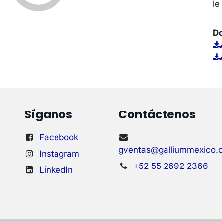
le
Do
Síganos
Contáctenos
Facebook
gventas@galliummexico.
Instagram
+52 55 2692 2366
LinkedIn