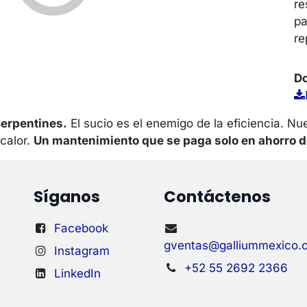
re
pa
re
Do
Serpentines.
El sucio es el enemigo de la eficiencia. Nu
 calor.
Un mantenimiento que se paga solo en ahorro d
Síganos
Contáctenos
Facebook
gventas@galliummexico.
Instagram
+52 55 2692 2366
LinkedIn