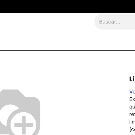
namientos
Eventos
Blog
Contáctanos
L
Ve
Ex
qu
re
li
(c